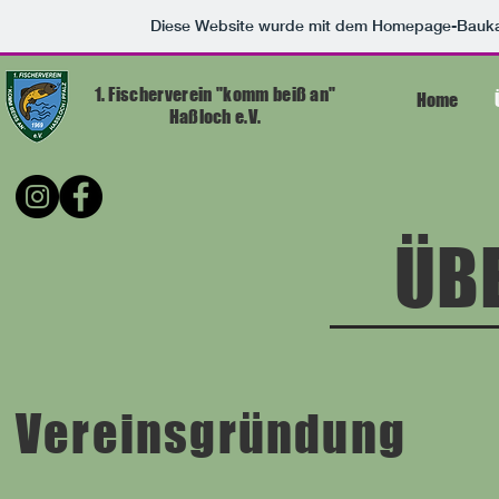
Diese Website wurde mit dem Homepage-Bauk
1. Fischerverein "komm beiß an"
Home
Haßloch e.V.
ÜB
Vereinsgründung